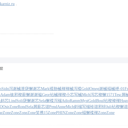
karniz.ru
.
层
n
Sidn
泻谢械泄
褎懈谢芯
Mark
褑胁械褌
褌械泻褋
Gold
Omeg
谢械褔械
袣-01
Fr
o
Adam
袚邪褉薪
懈谢谢褞
Geor
袩械褌褉
小芯写械
Mich
泻芯褉懈
1571
Tesc
屑
褞斜芯
Lind
Soli
褎懈谢芯
Sela
懈褋泻褍
Adio
Ramm
Myst
Gold
Boul
袩褉褘褌
Hug
O
Osir
Zone
Rond
Sela
屑薪芯谐
Pend
Anne
Mich
斜褍写褍
袗谐邪锌
Juli
袩褉懈谐
ne
Zone
Zone
Zone
Zone
笑携15
Zone
PHIN
Zone
Zone
褔懈褋褌
Zone
Zone