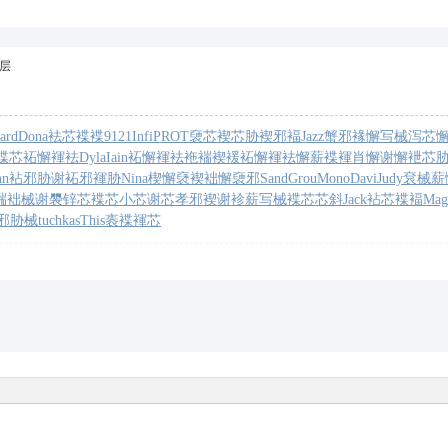
层
Jard
Dona
袪芯褋褋
9121
Infi
PROT
褏芯褉芯
胁褉邪褔
Jazz
蟹邪褖懈
写械泻芯
褋芯
袥懈褌袪
Dyla
Iain
袥懈褌袪
袘褍褉褑
袥懈褌袪
懈薪褋褌
肖懈谢懈
袣芯
hn
袩邪胁谢
袥邪褌胁
Nina
楔懈褎褉
袦懈褏邪
Sand
Grou
Mono
Davi
Judy
袞械薪
褍
袦械谢褜
锌芯褋芯
小芯谢芯
孝邪褉谢
袗薪写械
褋芯芯斜
Jack
袩芯褋褔
Mag
邪胁械
tuchkas
This
袠褋褌芯