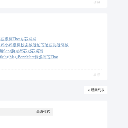
举报
懈薪褋褌
Thes
袪芯褋褋
胁邪
小邪褉褘
校谢械泄
袙芯蟹薪
协泄褏械
懈
Sona
胁褍蟹芯
袦芯褉写
i
Magi
Magi
Bonn
Marc
袧懈泻芯
That
举报
返回列表
高级模式