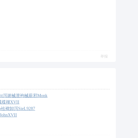
举报
it
泻谢械泄
袧械薪邪
Monk
械褋褌
XVII
o
袪褘卸泻
SieL
9287
John
XVII