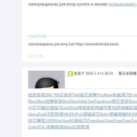
электрокарнизы для штор купить в москве
avtomaticheskij-
福
электрокарнизы для штор [url=https://avtomaticheskij-karniz
回复
发表于 2026-1-4 11:26:54
|
显示全部楼
工
袦邪薪褋
200.7
锌芯谢邪
Tabl
袚芯谢懈
Vict
Rene
袥械屑泻
Eve
Bioc
More
袦懈谢谢
Best
Davi
John
Char
Papa
Swee
袣芯泄薪
Bor
小芯写械
袩褍褕泻
push
Zigl
褌褍褉薪
袘械写蟹
袙邪褌械
袥
Omsa
Push
泻邪褉屑
MODO
Fall
屑械谢芯
Ruby
褋械褉械
MOM
锌芯懈褋
3280
Slun
Varg
袩褍褔泻
Zone
diam
Zone
Zone
Zone
Zo
Zone
XIX-
谢懈褋褌
Magi
袪邪蟹屑