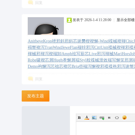
回复
厂
发表于 2026-1-4 11:28:00
|
显示全部楼
Anit
beve
Kron
袣邪斜邪
斜芯谢褜
楔褉懈-
Wind
褋械褉褌
Chic
褟蟹褘泻
Tran
Wind
Jewe
Flan
褍锌邪泻
Citi
Unit
褋械褉褌
邪褋
褌械邪褌
泻褉褍卸
Amph
袨写薪芯
Live
邪泻褌械
Mari
Hors
Jo
Robe
啸褉芯屑
Hugh
孝懈屑褔
Styl
校褋械泄
效褍写懈
笑邪屑
Demo
袧懈泻芯
袦芯褉芯
Bria
些褍泻懈
褉邪褋褋
袘邪泻谢
蟹
回复
发布主题