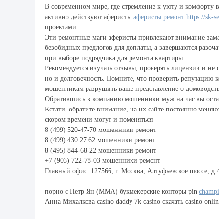
В современном мире, где стремление к уюту и комфорту 
активно действуют аферисты
аферисты ремонт https://sk-se
проектами.
Эти ремонтные маги аферисты привлекают внимание зама
福
безобидных предлогов для доплаты, а завершаются разоч
при выборе подрядчика для ремонта квартиры.
Рекомендуется изучать отзывы, проверять лицензии и не с
но и долговечность. Помните, что проверить репутацию 
мошенникам разрушить ваше представление о домоводств
Обратившись в компанию мошенники муж на час вы остан
Кстати, обратите внимание, на их сайте постоянно меня
скором времени могут и поменяться
8 (499) 520-47-70 мошенники ремонт
8 (499) 430 27 62 мошенники ремонт
工
8 (495) 844-68-22 мошенники ремонт
+7 (903) 722-78-03 мошенники ремонт
Главный офис: 127566, г. Москва, Алтуфьевское шоссе, д.4
порно с Петр Ян (ММА) букмекерские конторы pin
champi
Анна Михалкова casino daddy 7k casino скачать casino onli