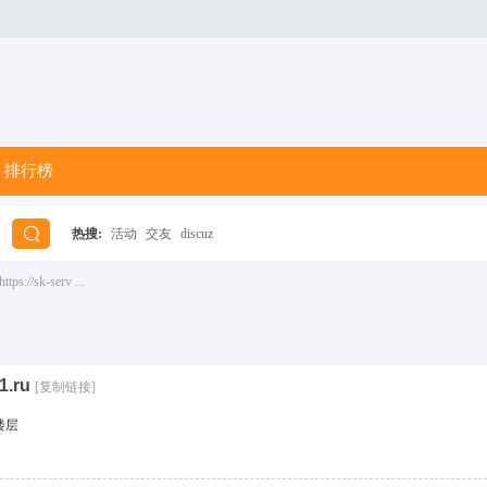
排行榜
热搜:
活动
交友
discuz
搜
tps://sk-serv ...
索
1.ru
[复制链接]
楼层