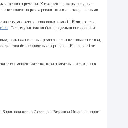
ачественного ремонта. К сожалению, на рынке услуг
ставляют клиентов разочарованными и с незавершёнными
рывается множество подводных камней. Начинаются с
e1.ru
. Поэтому так важно быть предельно осторожным
алям, ведь качественный ремонт — это не только эстетика,
остранства без неприятных сюрпризов. Не позволяйте
показатель мошенничества, пока замечены вот эти , но в
 Борисовна порно Скворцова Вероника Игоревна порно