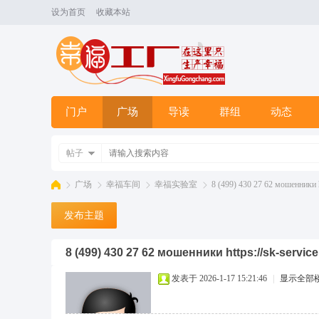
设为首页
收藏本站
门户
广场
导读
群组
动态
帖子
广场
幸福车间
幸福实验室
8 (499) 430 27 62 мошенники ht
发布主题
幸
»
›
›
›
8 (499) 430 27 62 мошенники https://sk-service
发表于 2026-1-17 15:21:46
|
显示全部