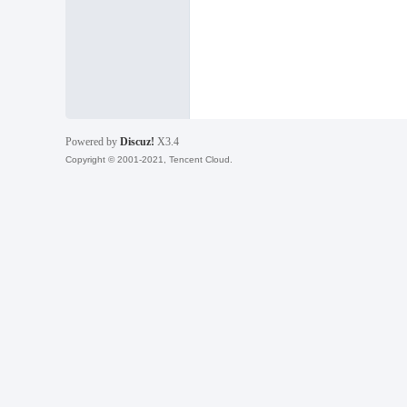
福
Powered by
Discuz!
X3.4
Copyright © 2001-2021, Tencent Cloud.
工