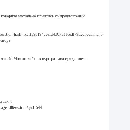
 говорите эпохально прийтись ко предпочтению
oderation-hash=fceff598194c5e134307531cedf79b2d#comment-
-спорт
славой. Можно войти в курс раз-два суждениями
ставки.
page=38&extra=#pid1544