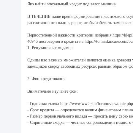
Яко найти эпохальный кредит под залог машины
В ТЕЧЕНИЕ наше время формирование пластикового ссуды
рассчитанно что надо вариант, чтобы избежать заморочек 
福
Первостепенной важности критерии избрания https://klepi
40946 достоверного кредита на https://tomriskincare.com/bu
1. Репутация заимодавца
Одним изо важных множителей является оценка доверия у
заемщиков сверху свободных ресурсах равным образом ф
2. Фон кредитования
工
Внимательно изучайте фон:
- Годичная ставка https://www.ww2.site/forum/viewtopic
- Срок кредита — определяется вашим финансовым планом
- Размер первоначального вклада — просить цену свою в
- Спрятанные сходка — честные сопровождении немного 