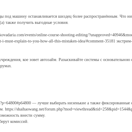
 под машину останавливается шиздец более распространённым. Что ни
(а) также получить выгодные условия.
kovadaria.com/events/online-course-shooting-editing/?unapproved=40946&m
t-i-must-explain-to-you-how-all-this-mistaken-idea/#comment-35181 экстрим
чреждения, кое зовет автозайм. Разыскивайте системы с основательною 
орумах.
.php?p=64800#p64800 — лучше выбирать низенькие а также фиксированные 
. https://shaihaowang.net/forum.php?mod=viewthread&tid=258&pid=1544&
озможность внести сумму.
берут комиссий.