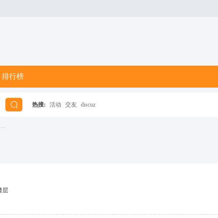
排行榜
热搜:
活动
交友
discuz
搜
...
索
楼层