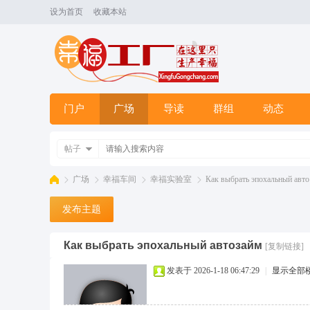
设为首页
收藏本站
门户
广场
导读
群组
动态
帖子
广场
幸福车间
幸福实验室
Как выбрать эпохальный авто 
发布主题
幸
»
›
›
›
Как выбрать эпохальный автозайм
[复制链接]
发表于 2026-1-18 06:47:29
|
显示全部