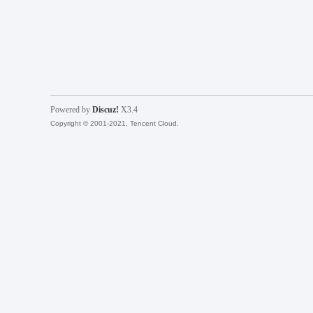
福
Powered by
Discuz!
X3.4
Copyright © 2001-2021, Tencent Cloud.
工